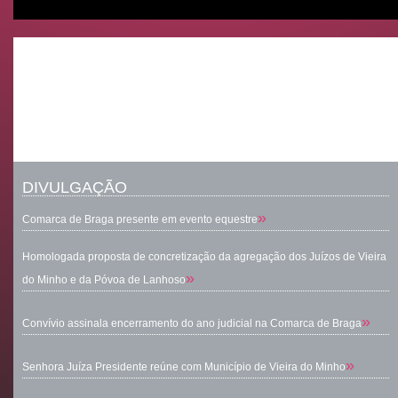
DIVULGAÇÃO
»
Comarca de Braga presente em evento equestre
Homologada proposta de concretização da agregação dos Juízos de Vieira
»
do Minho e da Póvoa de Lanhoso
»
Convívio assinala encerramento do ano judicial na Comarca de Braga
»
Senhora Juíza Presidente reúne com Município de Vieira do Minho