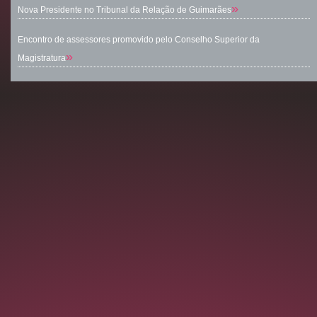
»
Nova Presidente no Tribunal da Relação de Guimarães
Encontro de assessores promovido pelo Conselho Superior da
»
Magistratura