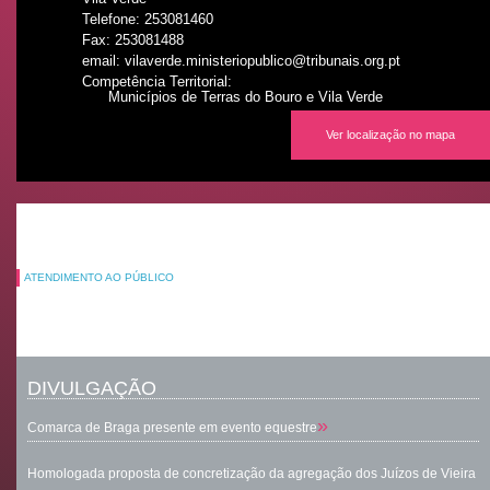
Telefone: 253081460
Fax: 253081488
email: vilaverde.ministeriopublico@tribunais.org.pt
Competência Territorial:
Municípios de Terras do Bouro e Vila Verde
Ver localização no mapa
ATENDIMENTO AO PÚBLICO
DIVULGAÇÃO
»
Comarca de Braga presente em evento equestre
Homologada proposta de concretização da agregação dos Juízos de Vieira