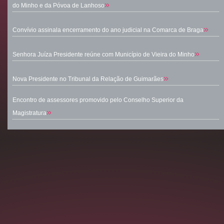
»
do Minho e da Póvoa de Lanhoso
»
Convívio assinala encerramento do ano judicial na Comarca de Braga
»
Senhora Juíza Presidente reúne com Município de Vieira do Minho
»
Nova Presidente no Tribunal da Relação de Guimarães
Encontro de assessores promovido pelo Conselho Superior da
»
Magistratura