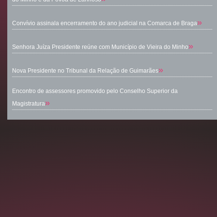
»
Convívio assinala encerramento do ano judicial na Comarca de Braga
»
Senhora Juíza Presidente reúne com Município de Vieira do Minho
»
Nova Presidente no Tribunal da Relação de Guimarães
Encontro de assessores promovido pelo Conselho Superior da
»
Magistratura