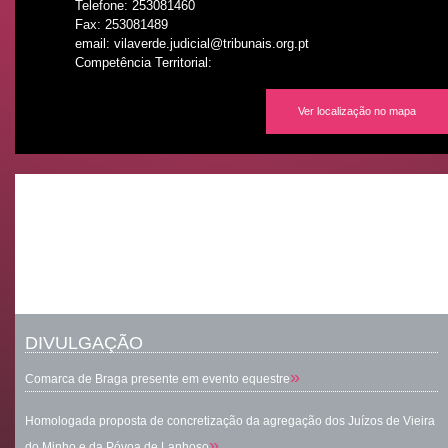
Telefone: 253081460
Fax: 253081489
email: vilaverde.judicial@tribunais.org.pt
Competência Territorial:
Ver localização no mapa
DIVULGAÇÃO
»
Comarca de Braga presente em evento equestre
Homologada proposta de concretização da agregação dos Juízos de Vieira
»
do Minho e da Póvoa de Lanhoso