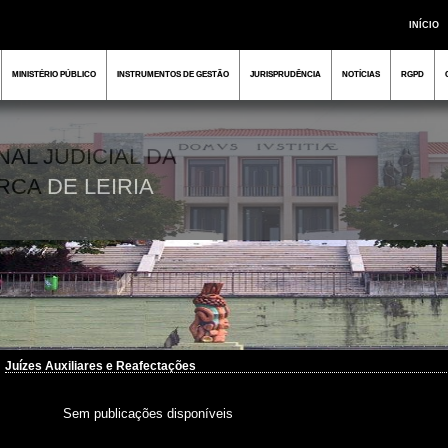
INÍCIO
MINISTÉRIO PÚBLICO
INSTRUMENTOS DE GESTÃO
JURISPRUDÊNCIA
NOTÍCIAS
RGPD
NAL JUDICIAL DA
RCA
DE LEIRIA
Juízes Auxiliares e Reafectações
Sem publicações disponíveis