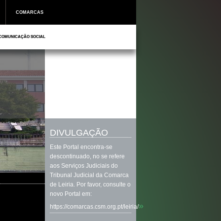
COMARCAS
COMUNICAÇÃO SOCIAL
DIVULGAÇÃO
Este Portal encontra-se
descontinuado, no se refere
aos Serviços Judiciais do
Tribunal Judicial da Comarca
de Leiria. Por favor, consulte o
novo Portal em:
»
https://comarcas.csm.org.pt/leiria/