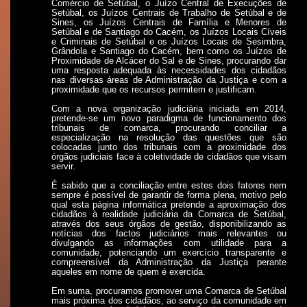
Comércio de Setúbal, o Juízo Central de Execuções de
Setúbal, os Juízos Centrais de Trabalho de Setúbal e de
Sines, os Juízos Centrais de Família e Menores de
Setúbal e de Santiago do Cacém, os Juízos Locais Cíveis
e Criminais de Setúbal e os Juízos Locais de Sesimbra,
Grândola e Santiago do Cacém, bem como os Juízos de
Proximidade de Alcácer do Sal e de Sines, procurando dar
uma resposta adequada às necessidades dos cidadãos
nas diversas áreas de Administração da Justiça e com a
proximidade que os recursos permitem e justificam.
Com a nova organização judiciária iniciada em 2014,
pretende-se um novo paradigma de funcionamento dos
tribunais de comarca, procurando conciliar a
especialização na resolução das questões que são
colocadas junto dos tribunais com a proximidade dos
órgãos judiciais face à coletividade de cidadãos que visam
servir.
É sabido que a conciliação entre estes dois fatores nem
sempre é possível de garantir de forma plena, motivo pelo
qual esta página informática pretende a aproximação dos
cidadãos à realidade judiciária da Comarca de Setúbal,
através dos seus órgãos de gestão, disponibilizando as
notícias dos factos judiciários mais relevantes ou
divulgando as informações com utilidade para a
comunidade, potenciando um exercício transparente e
compreensível da Administração da Justiça perante
aqueles em nome de quem é exercida.
Em suma, procuramos promover uma Comarca de Setúbal
mais próxima dos cidadãos, ao serviço da comunidade em