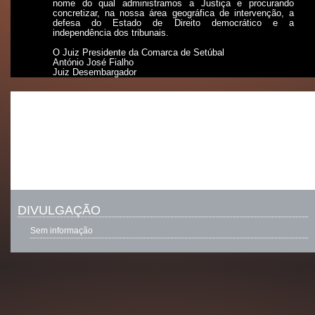
nome do qual administramos a Justiça e procurando
concretizar, na nossa área geográfica de intervenção, a
defesa do Estado de Direito democrático e a
independência dos tribunais.
O Juiz Presidente da Comarca de Setúbal
António José Fialho
Juiz Desembargador
DIVULGAÇÃO
Sem informação