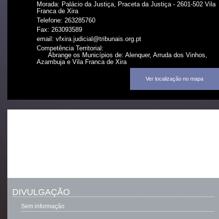
Morada: Palácio da Justiça, Praceta da Justiça - 2601-502 Vila
Franca de Xira
Telefone: 263285760
Fax: 263093589
email: vfxira.judicial@tribunais.org.pt
Competência Territorial:
Abrange os Municípios de: Alenquer, Arruda dos Vinhos,
Azambuja e Vila Franca de Xira
Ver localização no mapa
DIVULGAÇÃO
Sem informação