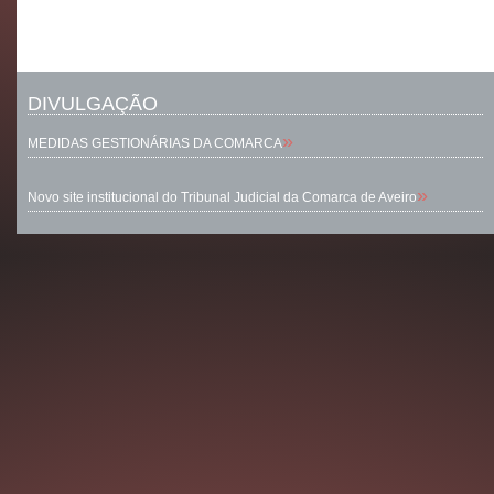
DIVULGAÇÃO
»
MEDIDAS GESTIONÁRIAS DA COMARCA
»
Novo site institucional do Tribunal Judicial da Comarca de Aveiro