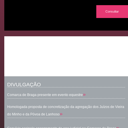
Consultar
DIVULGAÇÃO
»
Comarca de Braga presente em evento equestre
Homologada proposta de concretização da agregação dos Juízos de Vieira
»
do Minho e da Póvoa de Lanhoso
»