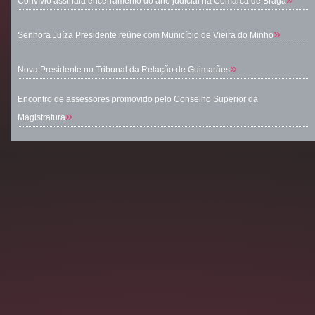
Convívio assinala encerramento do ano judicial na Comarca de Braga
»
Senhora Juíza Presidente reúne com Município de Vieira do Minho
»
Nova Presidente no Tribunal da Relação de Guimarães
Encontro de assessores promovido pelo Conselho Superior da
»
Magistratura