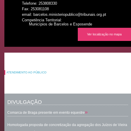
Telefone: 253808330
Fax: 253081108
email: barcelos.ministeriopublico@tribunais.org.pt
Competência Territorial:
Municípios de Barcelos e Esposende
Ver localização no mapa
ATENDIMENTO AO PÚBLICO
DIVULGAÇÃO
»
Comarca de Braga presente em evento equestre
Homologada proposta de concretização da agregação dos Juízos de Vieira