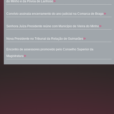
»
do Minho e da Póvoa de Lanhoso
»
Convívio assinala encerramento do ano judicial na Comarca de Braga
»
Senhora Juíza Presidente reúne com Município de Vieira do Minho
»
Nova Presidente no Tribunal da Relação de Guimarães
Encontro de assessores promovido pelo Conselho Superior da
»
Magistratura