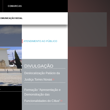
COMARCAS
COMUNICAÇÃO SOCIAL
ATENDIMENTO AO PÚBLICO
DIVULGAÇÃO
Deslocalização Palácio da
»
Justiça Torres Novas
r
Formação “Apresentação e
Demonstração das
»
Funcionalidades do Citius”