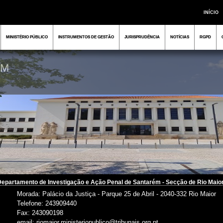
INÍCIO
MINISTÉRIO PÚBLICO
INSTRUMENTOS DE GESTÃO
JURISPRUDÊNCIA
NOTÍCIAS
RGPD
EM
Departamento de Investigação e Ação Penal de Santarém - Secção de Rio Maio
Morada: Palácio da Justiça - Parque 25 de Abril - 2040-332 Rio Maior
Telefone: 243909440
Fax: 243090198
email: riomaior.ministeriopublico@tribunais.org.pt