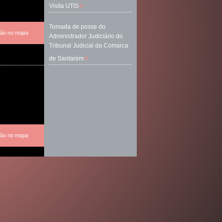
»
Visita UTIS
Tomada de posse do
ação no mapa
Administrador Judiciário do
Tribunal Judicial da Comarca
»
de Santarém
ação no mapa