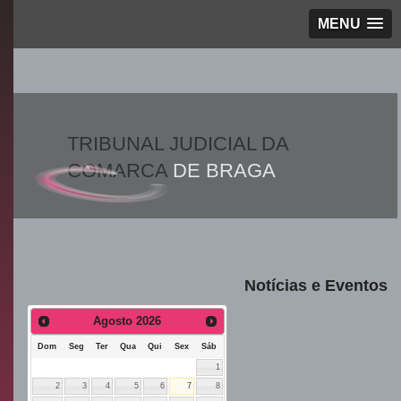
MENU
TRIBUNAL JUDICIAL DA
COMARCA
DE BRAGA
Notícias e Eventos
Agosto
2026
Dom
Seg
Ter
Qua
Qui
Sex
Sáb
1
2
3
4
5
6
7
8