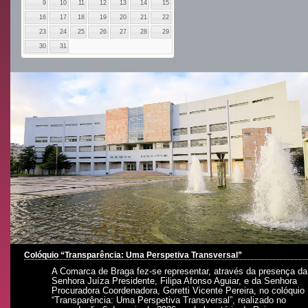
9
10
11
12
13
14
15
16
17
18
19
20
21
22
23
24
25
26
27
28
29
30
31
Colóquio “Transparência: Uma Perspetiva Transversal”
A Comarca de Braga fez-se representar, através da presença da
Senhora Juíza Presidente, Filipa Afonso Aguiar, e da Senhora
Procuradora Coordenadora, Goretti Vicente Pereira, no colóquio
“Transparência: Uma Perspetiva Transversal”, realizado no