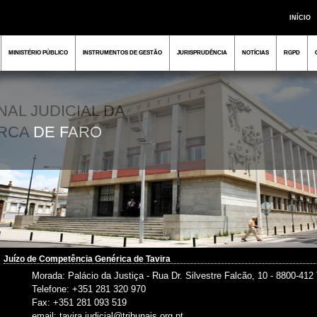
INÍCIO
MINISTÉRIO PÚBLICO
INSTRUMENTOS DE GESTÃO
JURISPRUDÊNCIA
NOTÍCIAS
RGPD
NAL JUDICIAL DA
RCA
DE FARO
Juízo de Competência Genérica de Tavira
Morada: Palácio da Justiça - Rua Dr. Silvestre Falcão, 10 - 8800-412 
Telefone: +351 281 320 970
Fax: +351 281 093 519
email: tavira.judicial@tribunais.org.pt