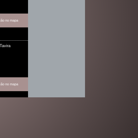
ação no mapa
Tavira
ação no mapa