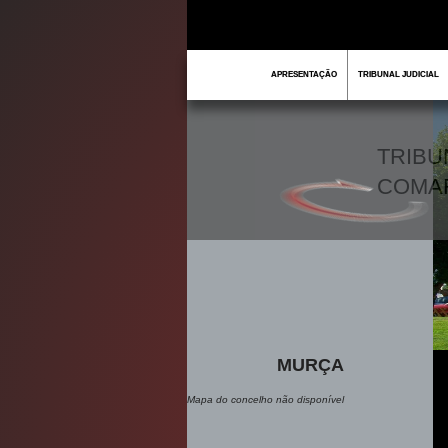
APRESENTAÇÃO
TRIBUNAL JUDICIAL
TRIBU
COMA
MURÇA
Mapa do concelho não disponível