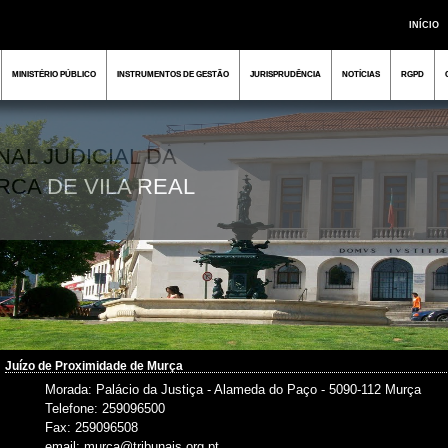
INÍCIO
MINISTÉRIO PÚBLICO
INSTRUMENTOS DE GESTÃO
JURISPRUDÊNCIA
NOTÍCIAS
RGPD
NAL JUDICIAL DA
RCA
DE VILA REAL
Juízo de Proximidade de Murça
Morada: Palácio da Justiça - Alameda do Paço - 5090-112 Murça
Telefone: 259096500
Fax: 259096508
email: murca@tribunais.org.pt