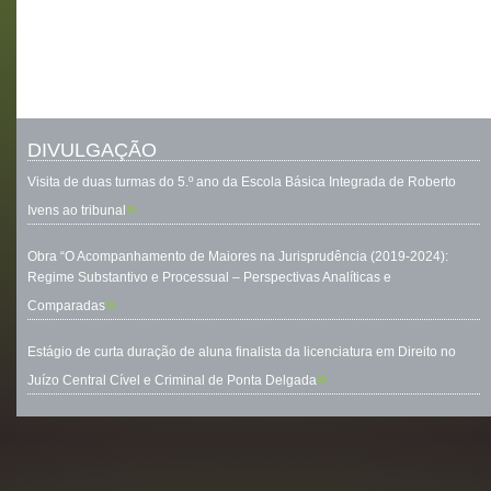
DIVULGAÇÃO
Visita de duas turmas do 5.º ano da Escola Básica Integrada de Roberto
»
Ivens ao tribunal
Obra “O Acompanhamento de Maiores na Jurisprudência (2019-2024):
Regime Substantivo e Processual – Perspectivas Analíticas e
»
Comparadas
Estágio de curta duração de aluna finalista da licenciatura em Direito no
»
Juízo Central Cível e Criminal de Ponta Delgada