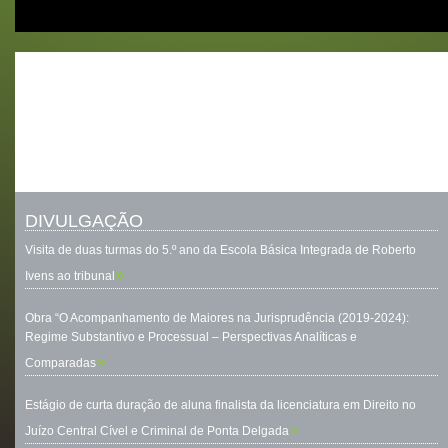
DIVULGAÇÃO
Visita de duas turmas do 5.º ano da Escola Básica Integrada de Roberto
»
Ivens ao tribunal
Obra “O Acompanhamento de Maiores na Jurisprudência (2019-2024):
Regime Substantivo e Processual – Perspectivas Analíticas e
»
Comparadas
Estágio de curta duração de aluna finalista da licenciatura em Direito no
»
Juízo Central Cível e Criminal de Ponta Delgada