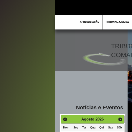
APRESENTAÇÃO
TRIBUNAL JUDICIAL
TRIBU
COMA
Notícias e Eventos
Agosto
2026
Dom
Seg
Ter
Qua
Qui
Sex
Sáb