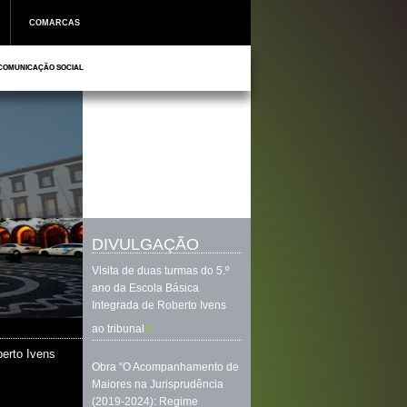
COMARCAS
COMUNICAÇÃO SOCIAL
DIVULGAÇÃO
Visita de duas turmas do 5.º
ano da Escola Básica
Integrada de Roberto Ivens
»
ao tribunal
berto Ivens
Obra “O Acompanhamento de
Maiores na Jurisprudência
(2019-2024): Regime