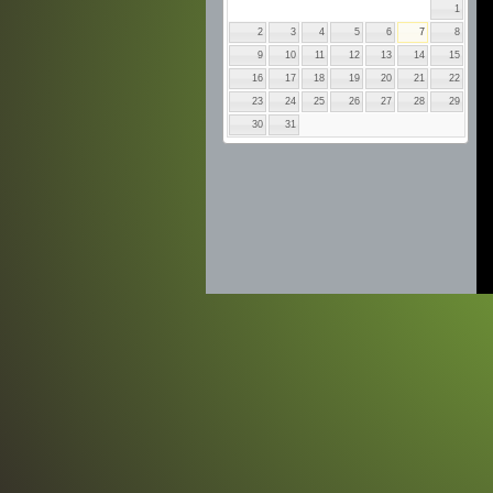
1
2
3
4
5
6
7
8
9
10
11
12
13
14
15
16
17
18
19
20
21
22
23
24
25
26
27
28
29
30
31