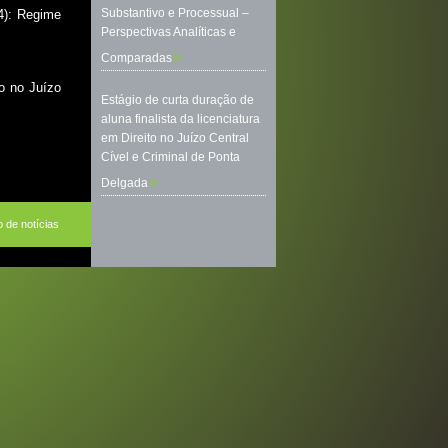
Substantivo e Processual –
4): Regime
Perspectivas Analíticas e
»
Comparadas
to no Juízo
Estágio de curta duração de
aluna finalista da licenciatura
em Direito no Juízo Central
Cível e Criminal de Ponta
»
Delgada
o de notícias