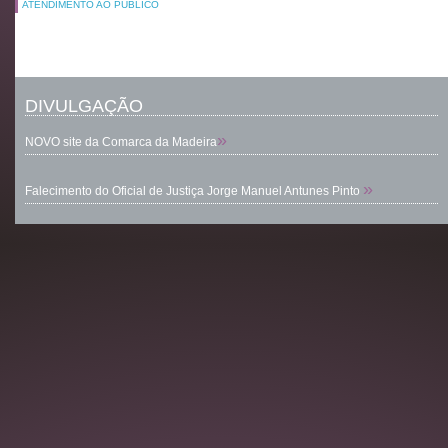
ATENDIMENTO AO PÚBLICO
DIVULGAÇÃO
»
NOVO site da Comarca da Madeira
»
Falecimento do Oficial de Justiça Jorge Manuel Antunes Pinto